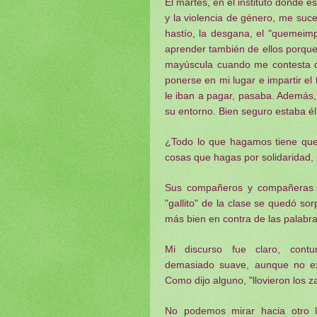
El martes, en el instituto donde e
y la violencia de género, me suce
hastío, la desgana, el "quemeimp
aprender también de ellos porque 
mayúscula cuando me contesta qu
ponerse en mi lugar e impartir el 
le iban a pagar, pasaba. Además,
su entorno. Bien seguro estaba él 
¿Todo lo que hagamos tiene que 
cosas que hagas por solidaridad, 
Sus compañeros y compañeras l
"gallito" de la clase se quedó s
más bien en contra de las palabra
Mi discurso fue claro, contu
demasiado suave, aunque no ex
Como dijo alguno, "llovieron los z
No podemos mirar hacia otro 