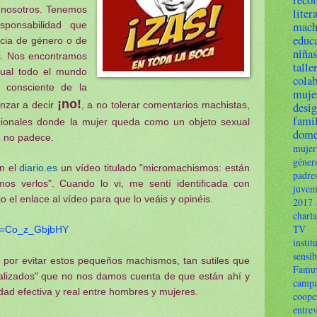
reco
 nosotros. Tenemos
liter
sponsabilidad que
mach
educ
ncia de género o de
niñas
es. Nos encontramos
talle
cual todo el mundo
cola
r consciente de la
muje
¡no!
enzar a decir
, a no tolerar comentarios machistas,
desi
fami
icionales donde la mujer queda como un objeto sexual
domé
e no padece.
mujer
géner
n el
diario.es
un vídeo titulado "micromachismos: están
padr
s verlos". Cuando lo vi, me sentí identificada con
juveni
 el enlace al vídeo para que lo veáis y opinéis.
2017
charla
TV
?v=Co_z_GbjbHY
instit
sensib
por evitar estos pequeños machismos, tan sutiles que
Famu
alizados" que no nos damos cuenta de que están ahí y
camp
aldad efectiva y real entre hombres y mujeres.
coope
entrev