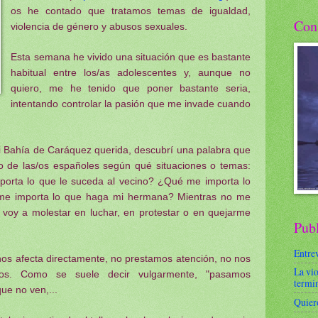
os he contado que tratamos temas de igualdad,
Con
violencia de género y abusos sexuales.
Esta semana he vivido una situación que es bastante
habitual entre los/as adolescentes y, aunque no
quiero, me he tenido que poner bastante seria,
intentando controlar la pasión que me invade cuando
 Bahía de Caráquez querida, descubrí una palabra que
mo de las/os españoles según qué situaciones o temas:
orta lo que le suceda al vecino? ¿Qué me importa lo
me importa lo que haga mi hermana? Mientras no me
 voy a molestar en luchar, en protestar o en quejarme
Pub
Entrev
os afecta directamente, no prestamos atención, no nos
La vio
mos. Como se suele decir vulgarmente, "pasamos
termi
ue no ven,...
Quiero