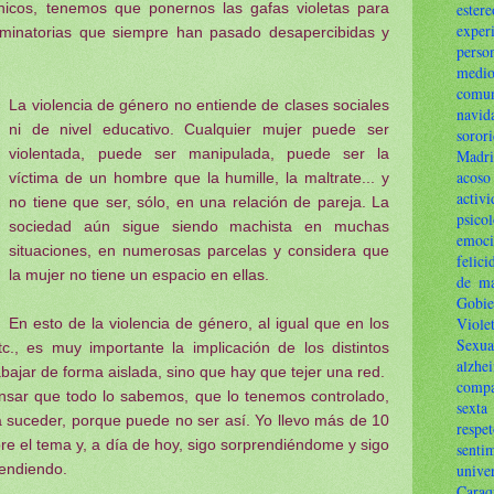
hicos, tenemos que ponernos las gafas violetas para
estere
exper
criminatorias que siempre han pasado desapercibidas y
perso
me
comun
La violencia de género no entiende de clases sociales
navid
ni de nivel educativo. Cualquier mujer puede ser
soror
violentada, puede ser manipulada, puede ser la
Madr
aco
víctima de un hombre que la humille, la maltrate... y
activi
no tiene que ser, sólo, en una relación de pareja. La
psico
sociedad aún sigue siendo machista en muchas
emoci
situaciones, en numerosas parcelas y considera que
felici
la mujer no tiene un espacio en ellas.
de m
Gobie
Viole
En esto de la violencia de género, al igual que en los
Sexua
c., es muy importante la implicación de los distintos
alzhe
bajar de forma aislada, sino que hay que tejer una red.
compa
ensar que todo lo sabemos, que lo tenemos controlado,
sexta
a suceder, porque puede no ser así. Yo llevo más de 10
respe
re el tema y, a día de hoy, sigo sorprendiéndome y sigo
senti
rendiendo.
unive
Caraq