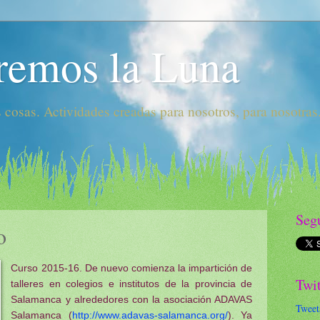
remos la Luna
 cosas. Actividades creadas para nosotros, para nosotras.
Seg
o
Curso 2015-16. De nuevo comienza la impartición de
Twit
talleres en colegios e institutos de la provincia de
Salamanca y alrededores con la asociación ADAVAS
Tweet
Salamanca (
http://www.adavas-salamanca.org/
). Ya