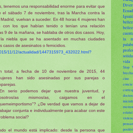
Diver
es, tenemos una responsabilidad enorme para evitar que
Ecuad
 el sábado 7 de noviembre, tras la Marcha contra la
Igual
 Madrid, vuelvan a suceder. En 48 horas 4 mujeres han
bellez
con los que habían tenido o tenían una relación
bellez
las 9 de la mañana, se hablaba de otros dos casos. Hoy,
cuent
la m
 la niebla que se ha asentado en muchas ciudades
palab
s casos de asesinatos o femicidios.
profe
ca/2015/11/12/actualidad/1447315973_432022.html?
solida
vida
Stop 
n total, a fecha de 10 de noviembre de 2015, 44
brecha
ujeres han sido asesinadas por sus parejas o
cine
concie
xparejas.
corres
En serio podemos dejar que nuestra juventud, y
doctor
osotros/as mismos/as, caigamos en el
iniciat
quemeimportismo"? ¿De verdad que vamos a dejar de
memor
rabajar conjunta e individualmente para acabar con este
esta
roblema social?
viole
pensam
positiv
odo el mundo está implicado: desde la persona que