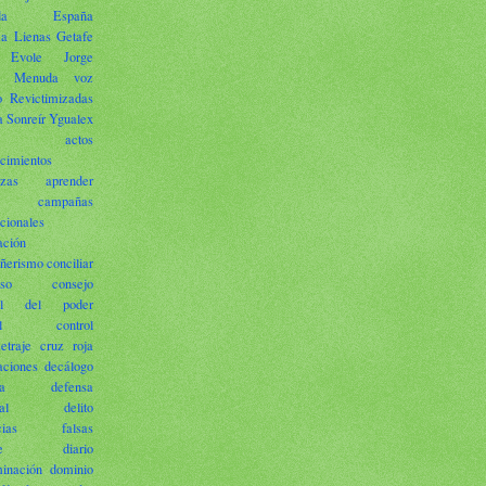
da
España
 Lienas
Getafe
 Evole
Jorge
Menuda voz
o
Revictimizadas
a
Sonreír
Ygualex
actos
cimientos
zas
aprender
campañas
acionales
ación
ñerismo
conciliar
so
consejo
ral del poder
l
control
etraje
cruz roja
aciones
decálogo
a
defensa
al
delito
ncias falsas
e
diario
minación
dominio