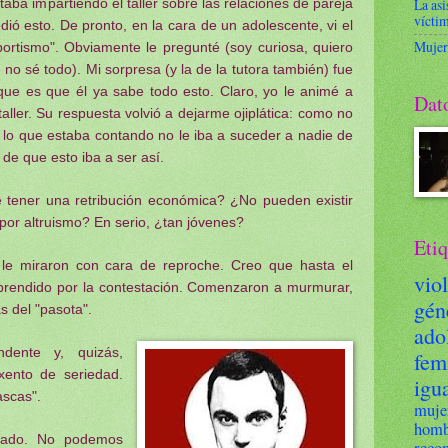
staba impartiendo el taller sobre las relaciones de pareja
La asi
víctim
dió esto. De pronto, en la cara de un adolescente, vi el
Mujer
ortismo". Obviamente le pregunté (soy curiosa, quiero
no sé todo). Mi sorpresa (y la de la tutora también) fue
e es que él ya sabe todo esto. Claro, yo le animé a
Dat
taller. Su respuesta volvió a dejarme ojiplática: como no
 lo que estaba contando no le iba a suceder a nadie de
de que esto iba a ser así.
tener una retribución económica? ¿No pueden existir
por altruismo? En serio, ¿tan jóvenes?
Etiq
e miraron con cara de reproche. Creo que hasta el
vio
orprendido por la contestación. Comenzaron a murmurar,
gén
s del "pasota".
ado
ndente y, quizás,
fem
ento de seriedad.
igu
ascas".
mu
homb
lado. No podemos