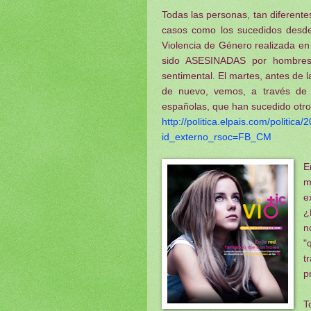
Todas las personas, tan diferent
casos como los sucedidos desde
Violencia de Género realizada en
sido ASESINADAS por hombres 
sentimental. El martes, antes de 
de nuevo, vemos, a través de
españolas, que han sucedido otro
http://politica.elpais.com/politi
id_externo_rsoc=FB_CM
E
m
e
¿
n
"
t
p
T