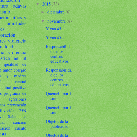
mendación
2015
(73)
▼
atura
adavas
ismo
diciembre
(6)
►
ación
niños y
noviembre
(8)
▼
amistades
Y van 45...
res
boración
Y van 45...
res
violencia
gualdad
Responsabilida
d de los
lia
violencia
centros
stica
infantil
educativos
igualdad de
o
amor
colegio
Responsabilida
d de los
es y madres
centros
l
juventud
educativos
actitud positiva
s
programa de
Quemeimporti
smo
agresiones
utos
prevención
Quemeimporti
ilización
25N
smo
vi
Salamanca
Objetos de la
aña
canción
publicidad
ración
cuento
ista
Objetos de la