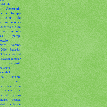
saMente
or
Generando
dad
adulto
app
a
canon de
a
compromiso
acuentos
día de
ujer
instituto
ras
pareja
sorado
ridad
verano
2016
Salvados
Violencia Sexual
 salarial
cambiar
compartir
nciación
ponsabilidad
ado
hombre
ivas
luna
ia
observatorio
tal contra la
ncia de género
ientos
política
idad
reflexión