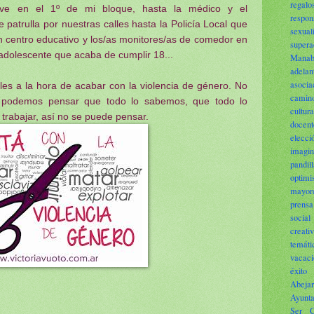
regalo
ive en el 1º de mi bloque, hasta la médico y el
respon
 patrulla por nuestras calles hasta la Policía Local que
sexual
 un centro educativo y los/as monitores/as de comedor en
supera
l adolescente que acaba de cumplir 18...
Manab
adelan
asocia
s a la hora de acabar con la violencia de género. No
camin
 podemos pensar que todo lo sabemos, que todo lo
cultura
trabajar, así no se puede pensar.
docent
elecci
imagin
pandi
optim
mayor
prensa
social
creati
temáti
vacaci
éxito
Abeja
Ayunt
Ser
C