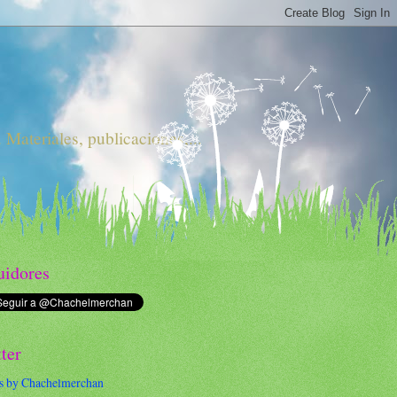
 Materiales, publicaciones,...
uidores
ter
s by Chachelmerchan