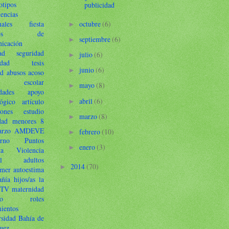
otipos
publicidad
iencias
octubre
(6)
nales
fiesta
►
dios de
septiembre
(6)
►
icación
ad
seguridad
julio
(6)
►
idad
tesis
junio
(6)
►
id
abusos
acoso
so escolar
mayo
(8)
►
dades
apoyo
abril
(6)
lógico
artículo
►
ones
estudio
marzo
(8)
►
dad
menores
8
arzo
AMDEVE
febrero
(10)
►
rno
Puntos
enero
(3)
►
ta
Violencia
l
adultos
2014
(70)
►
imer
autoestima
ñía
hijos/as
la
 TV
maternidad
to
roles
mientos
rsidad
Bahía de
uez