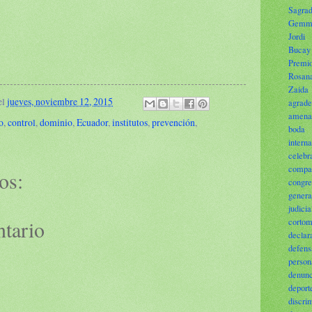
Sagra
Gemma
Jordi
Bucay
Premi
Rosan
Zaida
el
jueves, noviembre 12, 2015
agrade
amena
o
,
control
,
dominio
,
Ecuador
,
institutos
,
prevención
,
boda
intern
celebr
compa
os:
congre
gene
judicia
ntario
cortom
declar
defens
person
denu
deport
discri