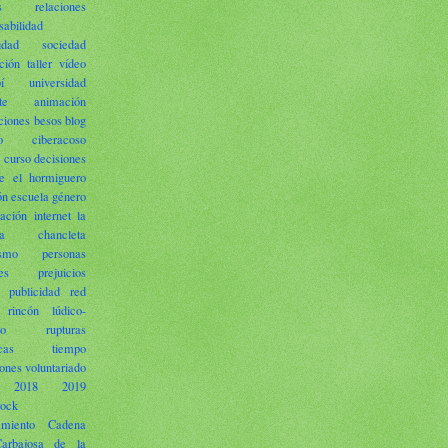
s
relaciones
sabilidad
idad
sociedad
ción
taller
vídeo
í universidad
te
animación
ciones
besos
blog
o
ciberacoso
curso
decisiones
e
el hormiguero
ón
escuela
género
ación
internet
la
lla chancleta
ismo
personas
es
prejuicios
publicidad
red
rincón lúdico-
vo
rupturas
cas
tiempo
ones
voluntariado
2018
2019
rock
amiento
Cadena
arbajosa de la