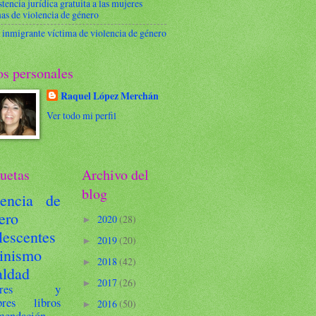
stencia jurídica gratuita a las mujeres
as de violencia de género
 inmigrante víctima de violencia de género
os personales
Raquel López Merchán
Ver todo mi perfil
uetas
Archivo del
blog
lencia de
ero
2020
(28)
►
lescentes
2019
(20)
►
inismo
2018
(42)
►
aldad
2017
(26)
►
jeres y
res
libros
2016
(50)
►