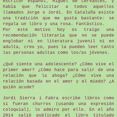
escritor español, Miguel de Cervantes, y
había que felicitar a todos aquellos
llamados Jorge o Jordi. En Cataluña existe
una tradición que me gusta bastante: se
regala un libro y una rosa. Fantástico.
Por este motivo hoy os traigo una
recomendación literaria que no se puede
englobar ni en literatura juvenil ni en
adulta, creo yo, pues la pueden leer tanto
las personas adultas como los/as jóvenes.
¿Qué siente una adolescente? ¿Cómo vive el
primer amor? ¿Cómo hace para salir de una
relación que la ahoga? ¿Cómo vive una
relación basada en el amor y el miedo? ¿A
quién acude?
Jordi Sierra i Fabra escribe libros como
si fueran churros (usando una expresión
coloquial), lo admiro por ello. En el año
2014 salió publicado el libro titulado